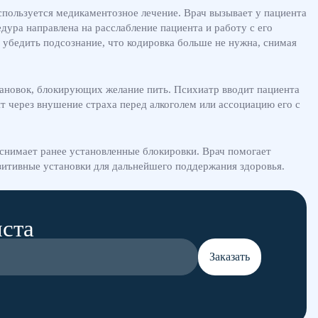
спользуется медикаментозное лечение. Врач вызывает у пациента
дура направлена на расслабление пациента и работу с его
 убедить подсознание, что кодировка больше не нужна, снимая
тановок, блокирующих желание пить. Психиатр вводит пациента
т через внушение страха перед алкоголем или ассоциацию его с
 снимает ранее установленные блокировки. Врач помогает
озитивные установки для дальнейшего поддержания здоровья.
иста
Заказать