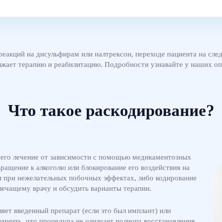
 реакций на дисульфирам или налтрексон, переходе пациента на сл
лжает терапию и реабилитацию. Подробности узнавайте у наших оп
Что такое раскодирование?
шего лечение от зависимости с помощью медикаментозных
ращение к алкоголю или блокирование его воздействия на
ки при нежелательных побочных эффектах, либо кодирование
 лечащему врачу и обсудить варианты терапии.
яет введенный препарат (если это был имплант) или
мнить, что процедура не означает полного восстановления