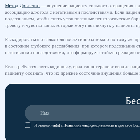
Метод Довженко
— внушение пациенту сильного отвращения к ал
ассоциацию алкоголя с негативными последствиями. Если пациент
подсознанием, чтобы снять установленные психологические барь
тревогу и чувство вины, которые могут возникнуть у пациента п
Раскодироваться от алкоголя после гипноза можно по тому же п
в состояние глубокого расслабления, при котором подсознание 
негативными последствиями, что формирует стойкую реакцию о
Если требуется снять кодировку, врач-гипнотерапевт вводит па
пациенту осознать, что их прежнее состояние внушения больше 
Бес
Я ознакомлен(а) с
Политикой конфиденциальности
и даю свое Сог