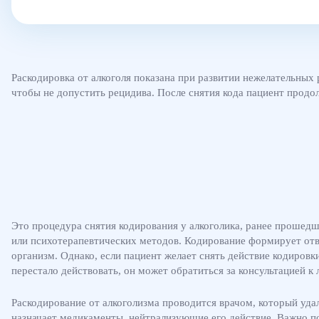
Раскодировка от алкоголя показана при развитии нежелательных
чтобы не допустить рецидива. После снятия кода пациент продо
Это процедура снятия кодирования у алкоголика, ранее прошед
или психотерапевтических методов. Кодирование формирует отв
организм. Однако, если пациент желает снять действие кодиров
перестало действовать, он может обратиться за консультацией к
Раскодирование от алкоголизма проводится врачом, который удал
назначает медикаменты, нейтрализующие его действие. Важно по