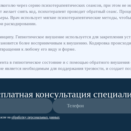
коголю через серию психотерапевтических сеансов, при этом не и
 желает снять код, психотерапевт проводит обратный сеанс. Проце
еры. Врач использует мягкие психотерапевтические методы, чтобы
ри раскодировании.
ринципу. Гипнотическое внушение используется для закрепления ус
становится более восприимчивым к внушению. Кодировка происходи
твращения к любому его виду и форме.
циента в гипнотическое состояние и с помощью обратного внушения
не является необходимым для поддержания трезвости, и создает п
платная консультация специал
ласие на
обработку персональных данных