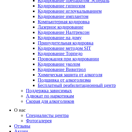
Кодирование препаратом Эспераль
Кодирование гипнозом
Кодирование иглоукалыванием
Кодирование имплантом
Компьютерная кодировка
Лазерное кодирование
Кодирование Налтрексон
Кодирование на дому
Принудительная кодировка
Кодирование методом SIT
Кодирование Торпедо
Провокация при кодировании
Кодирование уколом
Кодирование Вивитрол
Химическая защита от алкоголя
Подшивка от алкоголизма
Бесплатный реабилитационный центр
Поддержка зависимых
Адвокат по наркотикам
Скорая для алкоголиков
О нас
Специалисты центра
Фотогалерея
Отзывы
Акции