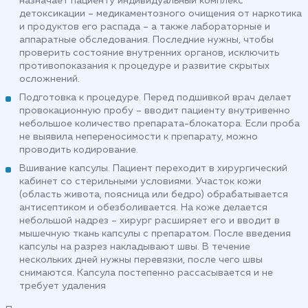
назначает пациенту индивидуальный комплекс
детоксикации – медикаментозного очищения от наркотика
и продуктов его распада – а также лабораторные и
аппаратные обследования. Последние нужны, чтобы
проверить состояние внутренних органов, исключить
противопоказания к процедуре и развитие скрытых
осложнений.
Подготовка к процедуре. Перед подшивкой врач делает
провокационную пробу – вводит пациенту внутривенно
небольшое количество препарата-блокатора. Если проба
не выявила непереносимости к препарату, можно
проводить кодирование.
Вшивание капсулы. Пациент переходит в хирургический
кабинет со стерильными условиями. Участок кожи
(область живота, поясница или бедро) обрабатывается
антисептиком и обезболивается. На коже делается
небольшой надрез – хирург расширяет его и вводит в
мышечную ткань капсулы с препаратом. После введения
капсулы на разрез накладывают швы. В течение
нескольких дней нужны перевязки, после чего швы
снимаются. Капсула постепенно рассасывается и не
требует удаления