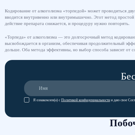
Кодирование от алкоголизма «торпедой» может проводиться дву
вводится внутривенно или внутримышечно. Этот метод простой и 
действие препарата снижается, и процедуру нужно повторять.
«Торпеда» от алкоголизма — это долгосрочный метод кодировани
высвобождается в организм, обеспечивая продолжительный эффект
дольше. Оба метода эффективны, но выбор способа зависит от с
Бес
Я ознакомлен(а) с
Политикой конфиденциальности
и даю свое Сог
Побо