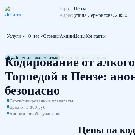
Город:
Пенза
Адрес:
улица Лермонтова, 28к20
Услуги
О нас
Отзывы
Акции
Цены
Контакты
Лечение алкоголизма
Кодирование Торпедо
Кодирование от алког
Торпедой в Пензе: ано
безопасно
Сертифицированные препараты
Цена от 3 800 руб.
Анонимное обслуживание
Цены на код