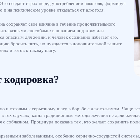
то создает страх перед употреблением алкоголя, формируя
о и на психическом уровне отказаться от алкоголя.
Она сохраняет свое влияние в течение продолжительного
дить разными способами: вшиванием под кожу или
ся опасным для жизни, и человек осознанно избегает его.
ацию бросить пить, но нуждается в дополнительной защите
иях и готов к такому шагу.
т кодировка?
 и готовым к серьезному шагу в борьбе с алкоголизмом. Чаще все
 в тех случаях, когда традиционные методы лечения не дали ожида
ся с соблазном. Процедура показана тем, кто желает сохранить полн
серьезными заболеваниями, особенно сердечно-сосудистой системы,