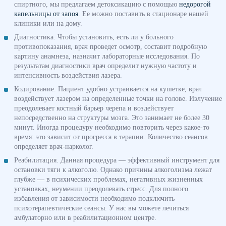
спиртного, мы предлагаем детоксикацию с помощью
недорогой
капельницы от запоя
. Ее можно поставить в стационаре нашей
клиники или на дому.
Диагностика. Чтобы установить, есть ли у больного
противопоказания, врач проведет осмотр, составит подробную
картину анамнеза, назначит лабораторные исследования. По
результатам диагностики врач определит нужную частоту и
интенсивность воздействия лазера.
Кодирование. Пациент удобно устраивается на кушетке, врач
воздействует лазером на определенные точки на голове. Излучение
преодолевает костный барьер черепа и воздействует
непосредственно на структуры мозга. Это занимает не более 30
минут. Иногда процедуру необходимо повторить через какое-то
время: это зависит от прогресса в терапии. Количество сеансов
определяет врач-нарколог.
Реабилитация. Данная процедура — эффективный инструмент для
остановки тяги к алкоголю. Однако причины алкоголизма лежат
глубже — в психических проблемах, негативных жизненных
установках, неумении преодолевать стресс. Для полного
избавления от зависимости необходимо подключить
психотерапевтические сеансы. У нас вы можете лечиться
амбулаторно или в реабилитационном центре.