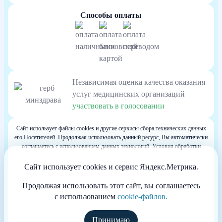
Способы оплаты
Независимая оценка качества оказания
услуг медицинских организаций
участвовать в голосовании
Сайт использует файлы cookies и другие сервисы сбора технических данных
его Посетителей. Продолжая использовать данный ресурс, Вы автоматически
соглашаетесь с использованием данных технологий. Условия обработки
данных Посетителей сайта см. в Политике конфиденциальности. Если Вы не
согласны с подобными условиями, просим покинуть наш Сайт.
Сайт использует cookies и сервис Яндекс.Метрика.
Весь контент, размещенный на информационном ресурсе, предназначен для
личного ознакомления и не является офертой
Продолжая использовать этот сайт, вы соглашаетесь
Информация сайта не может служить источником постановки диагноза и
с использованием
cookie-файлов.
назначения лечения.
Сайт принадлежит частной компании, не размещающей на нём рекламу. Не
является официальным сайтом клиники. Основная миссия сайта состоит в
Принимаю