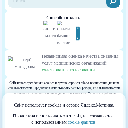
Способы оплаты
Независимая оценка качества оказания
услуг медицинских организаций
участвовать в голосовании
Сайт использует файлы cookies и другие сервисы сбора технических данных
его Посетителей. Продолжая использовать данный ресурс, Вы автоматически
соглашаетесь с использованием данных технологий. Условия обработки
данных Посетителей сайта см. в Политике конфиденциальности. Если Вы не
согласны с подобными условиями, просим покинуть наш Сайт.
Сайт использует cookies и сервис Яндекс.Метрика.
Весь контент, размещенный на информационном ресурсе, предназначен для
личного ознакомления и не является офертой
Продолжая использовать этот сайт, вы соглашаетесь
Информация сайта не может служить источником постановки диагноза и
с использованием
cookie-файлов.
назначения лечения.