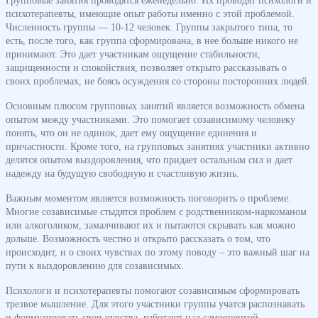
психотерапевты, имеющие опыт работы именно с этой проблемой.
Численность группы — 10-12 человек. Группы закрытого типа, то
есть, после того, как группа сформирована, в нее больше никого не
принимают. Это дает участникам ощущение стабильности,
защищенности и спокойствия, позволяет открыто рассказывать о
своих проблемах, не боясь осуждения со стороны посторонних людей.
Основным плюсом групповых занятий является возможность обмена
опытом между участниками. Это помогает созависимому человеку
понять, что он не одинок, дает ему ощущение единения и
причастности. Кроме того, на групповых занятиях участники активно
делятся опытом выздоровления, что придает остальным сил и дает
надежду на будущую свободную и счастливую жизнь.
Важным моментом является возможность поговорить о проблеме.
Многие созависимые стыдятся проблем с родственником-наркоманом
или алкоголиком, замалчивают их и пытаются скрывать как можно
дольше. Возможность честно и открыто рассказать о том, что
происходит, и о своих чувствах по этому поводу – это важный шаг на
пути к выздоровлению для созависимых.
Психологи и психотерапевты помогают созависимым сформировать
трезвое мышление. Для этого участники группы учатся распознавать
и формулировать свои чувства, работают над самооценкой,